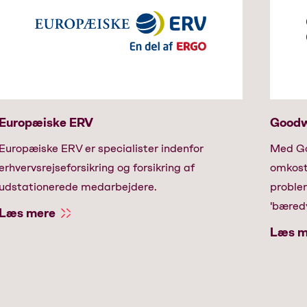
Europæiske ERV
Goodw
Europæiske ERV er specialister indenfor
Med Go
erhvervsrejseforsikring og forsikring af
omkostn
udstationerede medarbejdere.
proble
'bæred
Læs mere
Læs m