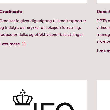
Creditsafe
Danish
Creditsafe giver dig adgang til kreditrapporter
DBTA e
og indsigt, der styrker din eksportforretning,
virksom
reducerer risiko og effektiviserer beslutninger.
manage
sikre b
Læs mere
Læs m