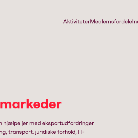
Aktiviteter
Medlemsfordele
In
tmarkeder
n hjælpe jer med eksportudfordringer
g, transport, juridiske forhold, IT-