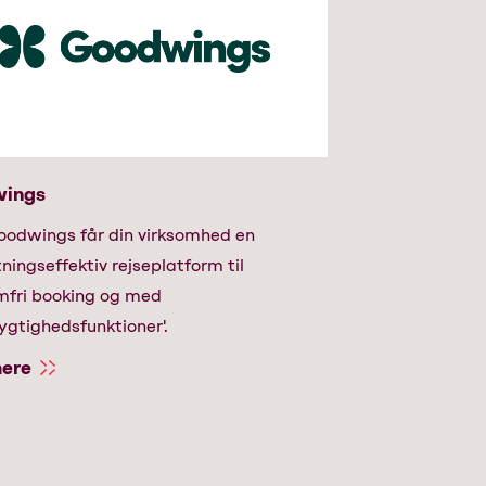
ings
odwings får din virksomhed en
ingseffektiv rejseplatform til
mfri booking og med
ygtighedsfunktioner'.
ere