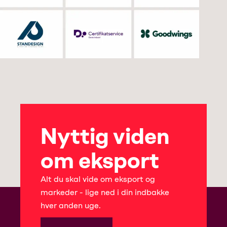
Nyttig viden
om eksport
Alt du skal vide om eksport og
markeder - lige ned i din indbakke
hver anden uge.